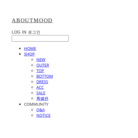
ABOUTMOOD
LOG IN
로그인
HOME
SHOP
NEW
OUTER
TOP
BOTTOM
DRESS
ACC
SALE
특별편
COMMUNITY
Q&A
NOTICE