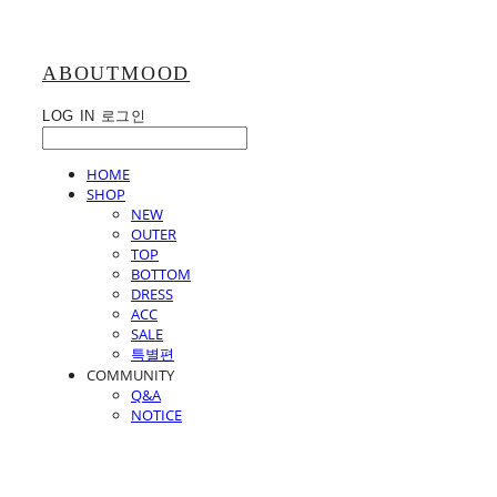
ABOUTMOOD
LOG IN
로그인
HOME
SHOP
NEW
OUTER
TOP
BOTTOM
DRESS
ACC
SALE
특별편
COMMUNITY
Q&A
NOTICE