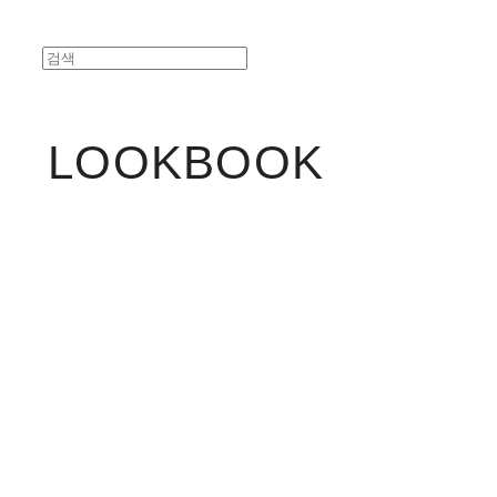
LOOKBOOK
Title
description