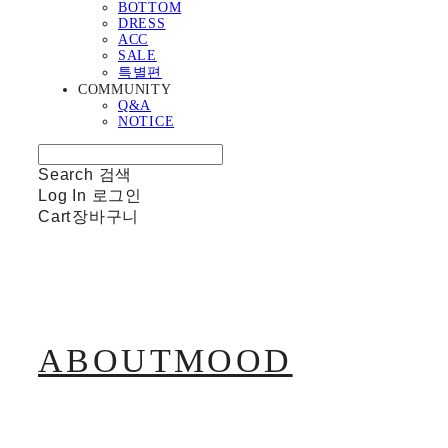
BOTTOM
DRESS
ACC
SALE
특별편
COMMUNITY
Q&A
NOTICE
Search
검색
Log In
로그인
Cart
장바구니
ABOUTMOOD