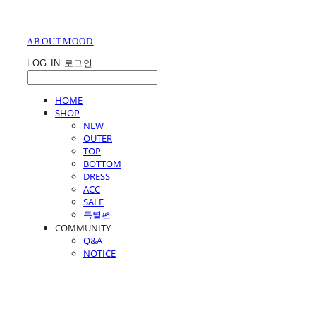
ABOUTMOOD
LOG IN
로그인
HOME
SHOP
NEW
OUTER
TOP
BOTTOM
DRESS
ACC
SALE
특별편
COMMUNITY
Q&A
NOTICE