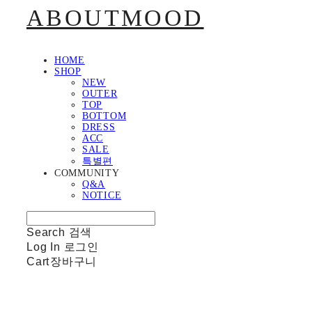
ABOUTMOOD
HOME
SHOP
NEW
OUTER
TOP
BOTTOM
DRESS
ACC
SALE
특별편
COMMUNITY
Q&A
NOTICE
Search
검색
Log In
로그인
Cart
장바구니