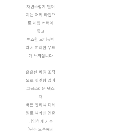
자연스럽게 떨어
지는 어깨 라인으
로 체형 커버에
좋고
루즈한 오버핏이
라서 여리한 무드
가 느껴집니다
은은한 짜임 조직
으로 밋밋함 없이
고급스러운 텍스
처
버튼 헨리넥 디테
일로 넥라인 연출
다양하게 가능
(단추 오픈해서