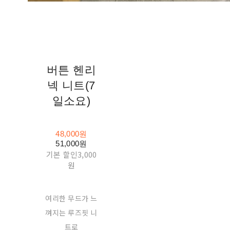
버튼 헨리
넥 니트(7
일소요)
48,000원
51,000원
기본 할인
3,000
원
여리한 무드가 느
껴지는 루즈핏 니
트로