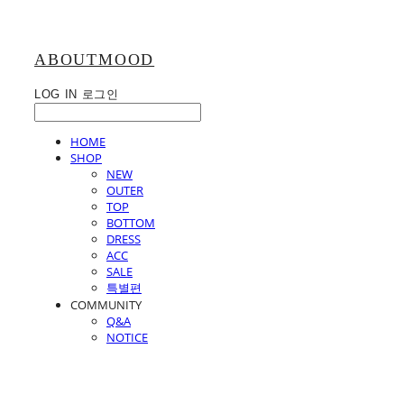
ABOUTMOOD
LOG IN
로그인
HOME
SHOP
NEW
OUTER
TOP
BOTTOM
DRESS
ACC
SALE
특별편
COMMUNITY
Q&A
NOTICE