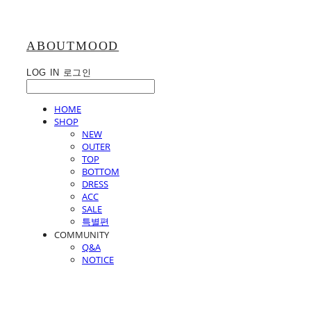
ABOUTMOOD
LOG IN
로그인
HOME
SHOP
NEW
OUTER
TOP
BOTTOM
DRESS
ACC
SALE
특별편
COMMUNITY
Q&A
NOTICE