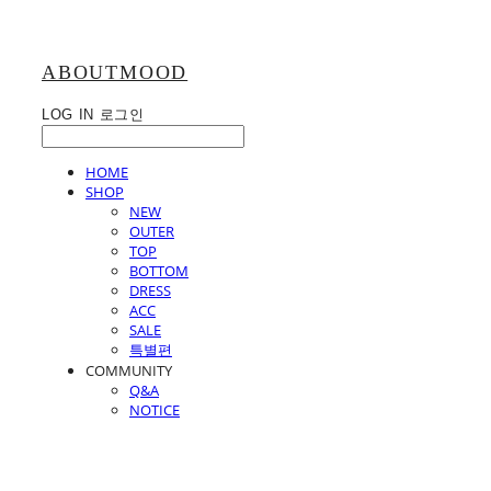
ABOUTMOOD
LOG IN
로그인
HOME
SHOP
NEW
OUTER
TOP
BOTTOM
DRESS
ACC
SALE
특별편
COMMUNITY
Q&A
NOTICE