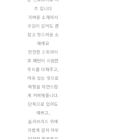
츠 입니다
가벼운 소재라서
구김이 있어도 괜
찮고 멋스러운 소
재에요
잔잔한 스트라이
프 패턴이 시원한
무드를 더해주고,
여유 있는 핏으로
체형을 자연스럽
게 커버해줍니다.
단독으로 입어도
예쁘고,
슬리브리스 위에
가볍게 걸쳐 아우
터처럼 활용하기