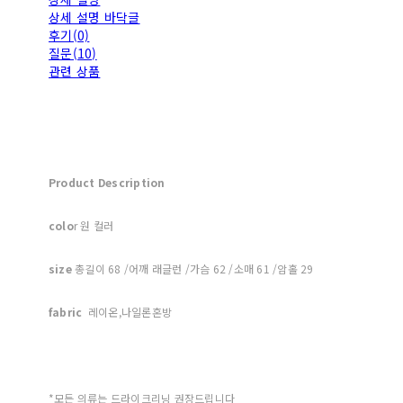
상세 설명 바닥글
후기(0)
질문(10)
관련 상품
Product Description
colo
r 원 컬러
size
총길이 68 /어깨 래글런 /가슴 62 /소매 61 /암홀 29
fabric
레이온,나일론혼방
*모든 의류는 드라이크리닝 권장드립니다