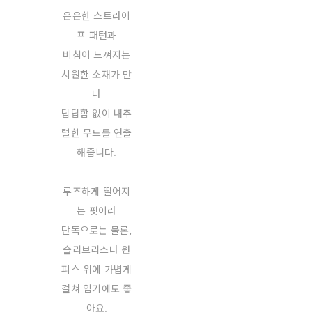
은은한 스트라이
프 패턴과
비침이 느껴지는
시원한 소재가 만
나
답답함 없이 내추
럴한 무드를 연출
해줍니다.
루즈하게 떨어지
는 핏이라
단독으로는 물론,
슬리브리스나 원
피스 위에 가볍게
걸쳐 입기에도 좋
아요.