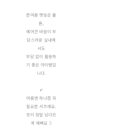
한여름 햇빛은 물
론,
에어컨 바람이 부
담스러운 실내에
서도
부담 없이 활용하
기 좋은 아이템입
니다.
✔
여름엔 하나쯤 꼭
필요한 셔츠예요.
핏이 정말 남다르
게 예뻐요 :)