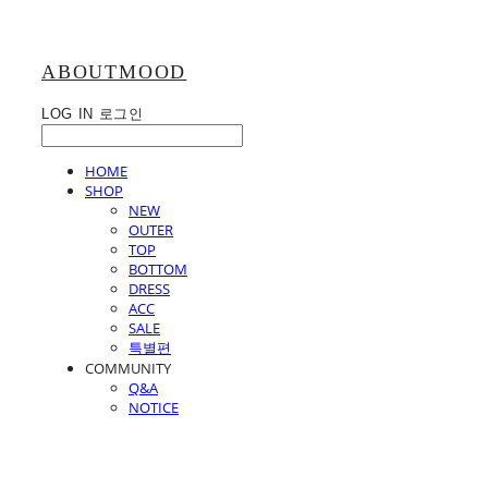
ABOUTMOOD
LOG IN
로그인
HOME
SHOP
NEW
OUTER
TOP
BOTTOM
DRESS
ACC
SALE
특별편
COMMUNITY
Q&A
NOTICE