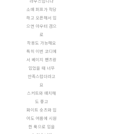
라우스입니다
소매 퍼프가 적당
하고 오픈해서 입
으면 아우터 겸으
로
착용도 가능해요
특히 이번 코디에
서 베이지 팬츠랑
입었을 때 너무
만족스럽더라고
요
스커트와 매치해
도 좋고
화이트 숏츠와 입
어도 여름에 시원
한 룩으로 입을