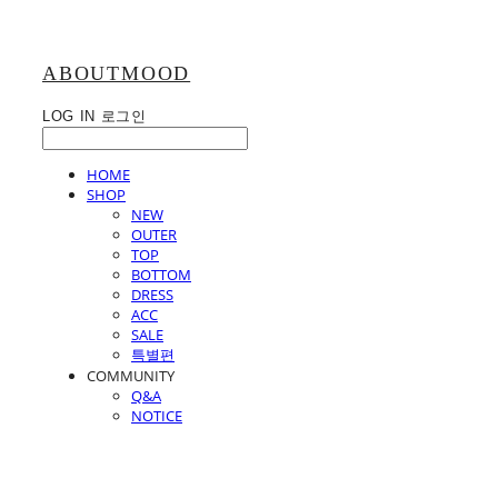
ABOUTMOOD
LOG IN
로그인
HOME
SHOP
NEW
OUTER
TOP
BOTTOM
DRESS
ACC
SALE
특별편
COMMUNITY
Q&A
NOTICE