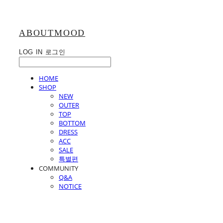
ABOUTMOOD
LOG IN
로그인
HOME
SHOP
NEW
OUTER
TOP
BOTTOM
DRESS
ACC
SALE
특별편
COMMUNITY
Q&A
NOTICE