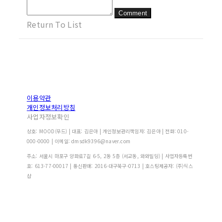
Comment
Return To List
이용약관
개인정보처리방침
사업자정보확인
상호: MOOD(무드) | 대표: 김은아 | 개인정보관리책임자: 김은아 | 전화: 010-
000-0000 | 이메일: dmsdk9396@naver.com
주소: 서울시 마포구 양화로7길 6-5, 2동 5층 (서교동, 와와빌딩) | 사업자등록번
호:
613-77-00017
| 통신판매:
2016-대구북구-0713
| 호스팅제공자: (주)식스
샵