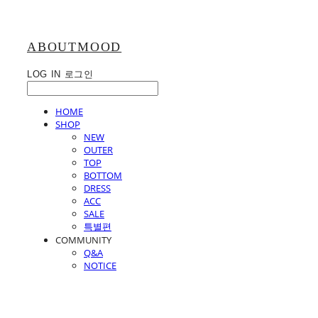
ABOUTMOOD
LOG IN
로그인
HOME
SHOP
NEW
OUTER
TOP
BOTTOM
DRESS
ACC
SALE
특별편
COMMUNITY
Q&A
NOTICE