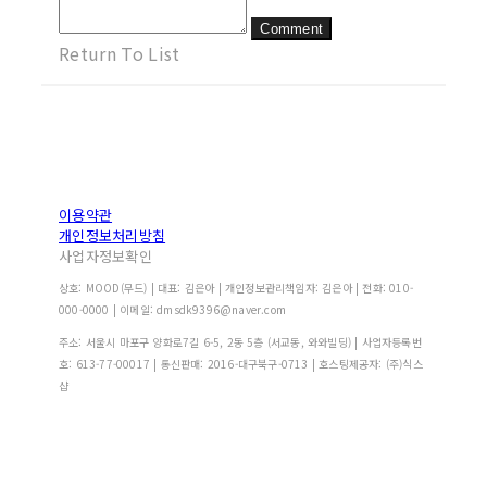
Comment
Return To List
이용약관
개인정보처리방침
사업자정보확인
상호: MOOD(무드) | 대표: 김은아 | 개인정보관리책임자: 김은아 | 전화: 010-
000-0000 | 이메일: dmsdk9396@naver.com
주소: 서울시 마포구 양화로7길 6-5, 2동 5층 (서교동, 와와빌딩) | 사업자등록번
호:
613-77-00017
| 통신판매:
2016-대구북구-0713
| 호스팅제공자: (주)식스
샵