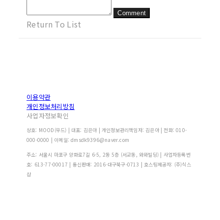
Comment
Return To List
이용약관
개인정보처리방침
사업자정보확인
상호: MOOD(무드) | 대표: 김은아 | 개인정보관리책임자: 김은아 | 전화: 010-
000-0000 | 이메일: dmsdk9396@naver.com
주소: 서울시 마포구 양화로7길 6-5, 2동 5층 (서교동, 와와빌딩) | 사업자등록번
호:
613-77-00017
| 통신판매:
2016-대구북구-0713
| 호스팅제공자: (주)식스
샵