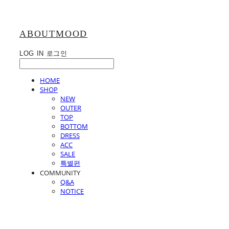
ABOUTMOOD
LOG IN
로그인
HOME
SHOP
NEW
OUTER
TOP
BOTTOM
DRESS
ACC
SALE
특별편
COMMUNITY
Q&A
NOTICE