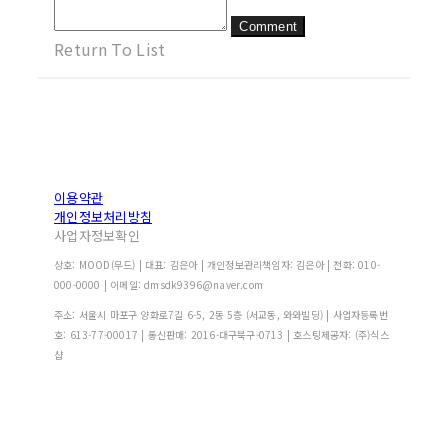
Comment
Return To List
이용약관
개인정보처리방침
사업자정보확인
상호: MOOD(무드) | 대표: 김은아 | 개인정보관리책임자: 김은아 | 전화: 010-
000-0000 | 이메일: dmsdk9396@naver.com
주소: 서울시 마포구 양화로7길 6-5, 2동 5층 (서교동, 와와빌딩) | 사업자등록번
호:
613-77-00017
| 통신판매:
2016-대구북구-0713
| 호스팅제공자: (주)식스
샵