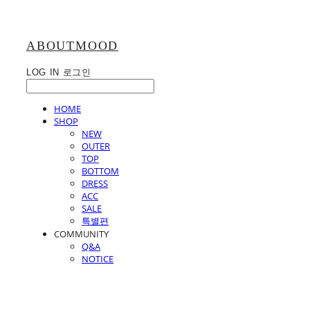
ABOUTMOOD
LOG IN
로그인
HOME
SHOP
NEW
OUTER
TOP
BOTTOM
DRESS
ACC
SALE
특별편
COMMUNITY
Q&A
NOTICE